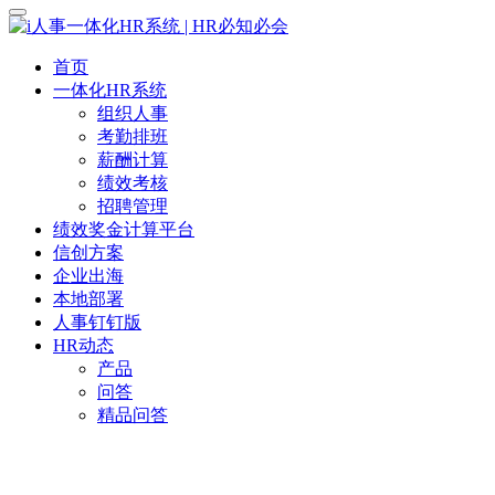
首页
一体化HR系统
组织人事
考勤排班
薪酬计算
绩效考核
招聘管理
绩效奖金计算平台
信创方案
企业出海
本地部署
人事钉钉版
HR动态
产品
问答
精品问答