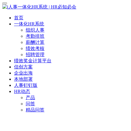
首页
一体化HR系统
组织人事
考勤排班
薪酬计算
绩效考核
招聘管理
绩效奖金计算平台
信创方案
企业出海
本地部署
人事钉钉版
HR动态
产品
问答
精品问答