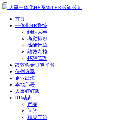
首页
一体化HR系统
组织人事
考勤排班
薪酬计算
绩效考核
招聘管理
绩效奖金计算平台
信创方案
企业出海
本地部署
人事钉钉版
HR动态
产品
问答
精品问答