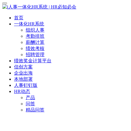
首页
一体化HR系统
组织人事
考勤排班
薪酬计算
绩效考核
招聘管理
绩效奖金计算平台
信创方案
企业出海
本地部署
人事钉钉版
HR动态
产品
问答
精品问答