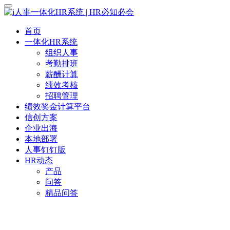
首页
一体化HR系统
组织人事
考勤排班
薪酬计算
绩效考核
招聘管理
绩效奖金计算平台
信创方案
企业出海
本地部署
人事钉钉版
HR动态
产品
问答
精品问答