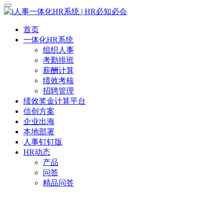
首页
一体化HR系统
组织人事
考勤排班
薪酬计算
绩效考核
招聘管理
绩效奖金计算平台
信创方案
企业出海
本地部署
人事钉钉版
HR动态
产品
问答
精品问答