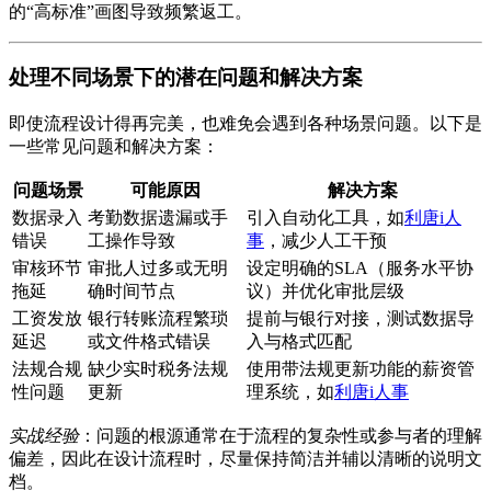
的“高标准”画图导致频繁返工。
处理不同场景下的潜在问题和解决方案
即使流程设计得再完美，也难免会遇到各种场景问题。以下是
一些常见问题和解决方案：
问题场景
可能原因
解决方案
数据录入
考勤数据遗漏或手
引入自动化工具，如
利唐i人
错误
工操作导致
事
，减少人工干预
审核环节
审批人过多或无明
设定明确的SLA（服务水平协
拖延
确时间节点
议）并优化审批层级
工资发放
银行转账流程繁琐
提前与银行对接，测试数据导
延迟
或文件格式错误
入与格式匹配
法规合规
缺少实时税务法规
使用带法规更新功能的薪资管
性问题
更新
理系统，如
利唐i人事
实战经验
：问题的根源通常在于流程的复杂性或参与者的理解
偏差，因此在设计流程时，尽量保持简洁并辅以清晰的说明文
档。