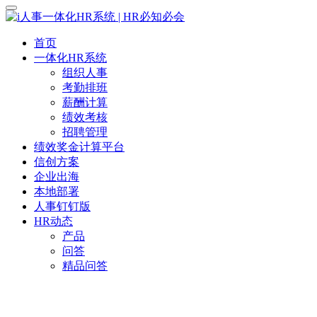
首页
一体化HR系统
组织人事
考勤排班
薪酬计算
绩效考核
招聘管理
绩效奖金计算平台
信创方案
企业出海
本地部署
人事钉钉版
HR动态
产品
问答
精品问答