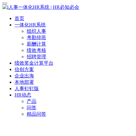
首页
一体化HR系统
组织人事
考勤排班
薪酬计算
绩效考核
招聘管理
绩效奖金计算平台
信创方案
企业出海
本地部署
人事钉钉版
HR动态
产品
问答
精品问答