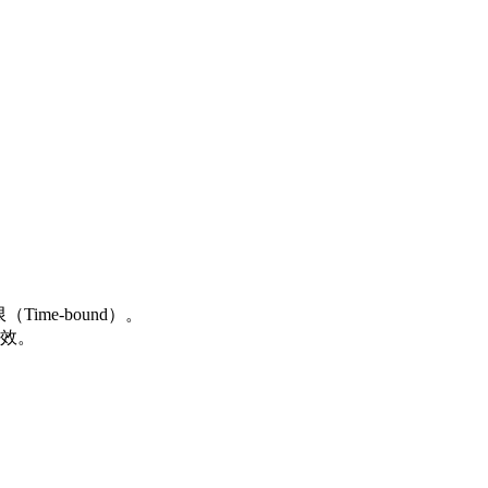
Time-bound）。
效。