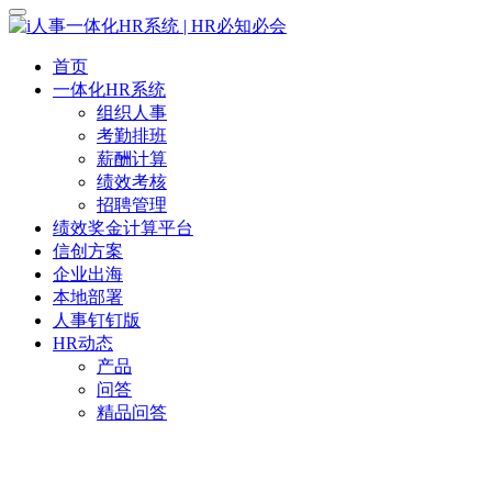
首页
一体化HR系统
组织人事
考勤排班
薪酬计算
绩效考核
招聘管理
绩效奖金计算平台
信创方案
企业出海
本地部署
人事钉钉版
HR动态
产品
问答
精品问答