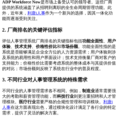
ADP Workforce Now
是市场上备受认可的领导者。这些厂商
提供的系统涵盖了从招聘到离职的全生命周期管理功能。此
外，近年来，
利唐i人事
作为一个新兴的选择，因其一体化功
能而逐渐受到关注。
2. 厂商排名的关键评估指标
评估人事管理系统厂商排名的关键指标包括
功能全面性
、
用户
体验
、
技术支持
、
价格性价比
和
市场份额
。功能全面性指的是
系统是否能够满足企业全方位的人力资源需求；用户体验则涉
及系统的易用性和用户界面设计；技术支持衡量厂商对客户的
支持能力；价格性价比需要考虑系统的整体成本与其提供价值
的对比；市场份额则反映了系统在行业中的普及程度。
3. 不同行业对人事管理系统的特殊需求
不同行业的人事管理需求各不相同。例如，
制造业
通常需要强
大的考勤和薪资管理功能，而
科技行业
则更注重招聘和人才管
理模块。
医疗行业
需要严格的合规性管理和培训模块。
利唐i
人事
在这方面表现出色，通过模块化设计满足了各行业的特定
需求，提供了灵活的解决方案。