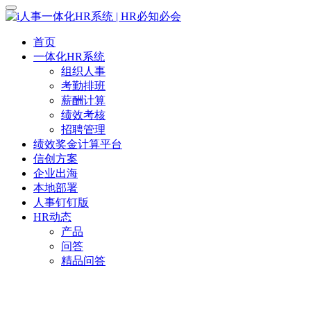
首页
一体化HR系统
组织人事
考勤排班
薪酬计算
绩效考核
招聘管理
绩效奖金计算平台
信创方案
企业出海
本地部署
人事钉钉版
HR动态
产品
问答
精品问答