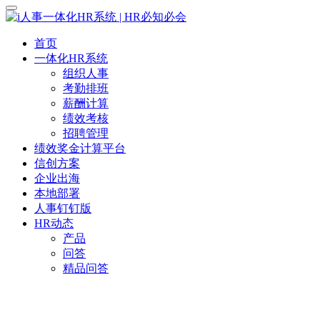
首页
一体化HR系统
组织人事
考勤排班
薪酬计算
绩效考核
招聘管理
绩效奖金计算平台
信创方案
企业出海
本地部署
人事钉钉版
HR动态
产品
问答
精品问答