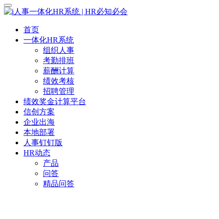
首页
一体化HR系统
组织人事
考勤排班
薪酬计算
绩效考核
招聘管理
绩效奖金计算平台
信创方案
企业出海
本地部署
人事钉钉版
HR动态
产品
问答
精品问答