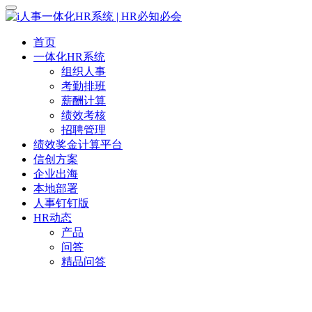
首页
一体化HR系统
组织人事
考勤排班
薪酬计算
绩效考核
招聘管理
绩效奖金计算平台
信创方案
企业出海
本地部署
人事钉钉版
HR动态
产品
问答
精品问答