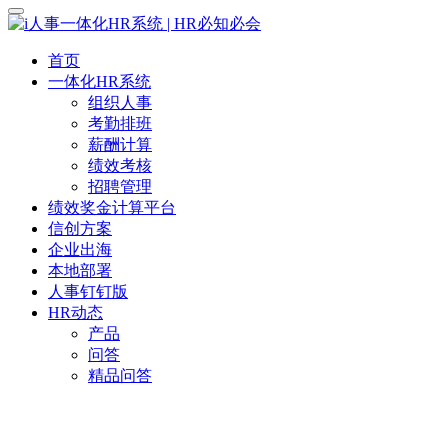
首页
一体化HR系统
组织人事
考勤排班
薪酬计算
绩效考核
招聘管理
绩效奖金计算平台
信创方案
企业出海
本地部署
人事钉钉版
HR动态
产品
问答
精品问答