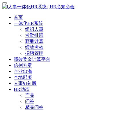
首页
一体化HR系统
组织人事
考勤排班
薪酬计算
绩效考核
招聘管理
绩效奖金计算平台
信创方案
企业出海
本地部署
人事钉钉版
HR动态
产品
问答
精品问答