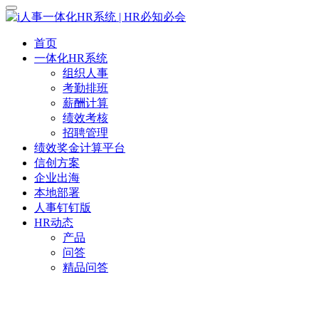
首页
一体化HR系统
组织人事
考勤排班
薪酬计算
绩效考核
招聘管理
绩效奖金计算平台
信创方案
企业出海
本地部署
人事钉钉版
HR动态
产品
问答
精品问答