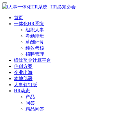
首页
一体化HR系统
组织人事
考勤排班
薪酬计算
绩效考核
招聘管理
绩效奖金计算平台
信创方案
企业出海
本地部署
人事钉钉版
HR动态
产品
问答
精品问答