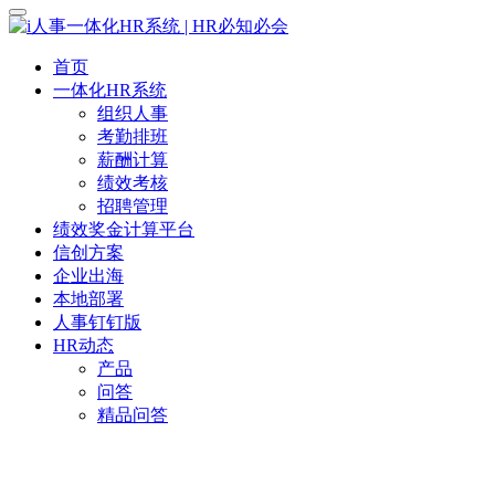
首页
一体化HR系统
组织人事
考勤排班
薪酬计算
绩效考核
招聘管理
绩效奖金计算平台
信创方案
企业出海
本地部署
人事钉钉版
HR动态
产品
问答
精品问答