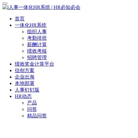
首页
一体化HR系统
组织人事
考勤排班
薪酬计算
绩效考核
招聘管理
绩效奖金计算平台
信创方案
企业出海
本地部署
人事钉钉版
HR动态
产品
问答
精品问答