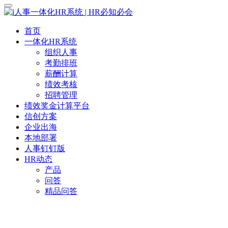
首页
一体化HR系统
组织人事
考勤排班
薪酬计算
绩效考核
招聘管理
绩效奖金计算平台
信创方案
企业出海
本地部署
人事钉钉版
HR动态
产品
问答
精品问答