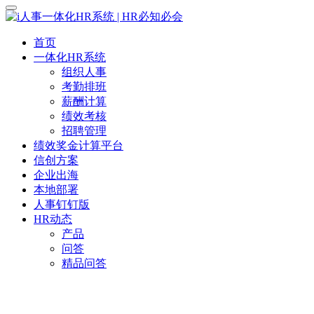
首页
一体化HR系统
组织人事
考勤排班
薪酬计算
绩效考核
招聘管理
绩效奖金计算平台
信创方案
企业出海
本地部署
人事钉钉版
HR动态
产品
问答
精品问答