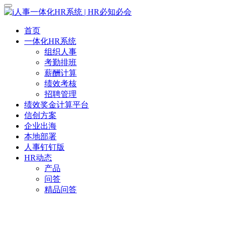
首页
一体化HR系统
组织人事
考勤排班
薪酬计算
绩效考核
招聘管理
绩效奖金计算平台
信创方案
企业出海
本地部署
人事钉钉版
HR动态
产品
问答
精品问答