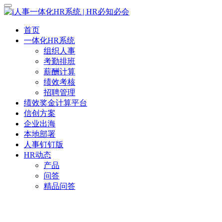
首页
一体化HR系统
组织人事
考勤排班
薪酬计算
绩效考核
招聘管理
绩效奖金计算平台
信创方案
企业出海
本地部署
人事钉钉版
HR动态
产品
问答
精品问答