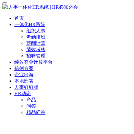
首页
一体化HR系统
组织人事
考勤排班
薪酬计算
绩效考核
招聘管理
绩效奖金计算平台
信创方案
企业出海
本地部署
人事钉钉版
HR动态
产品
问答
精品问答