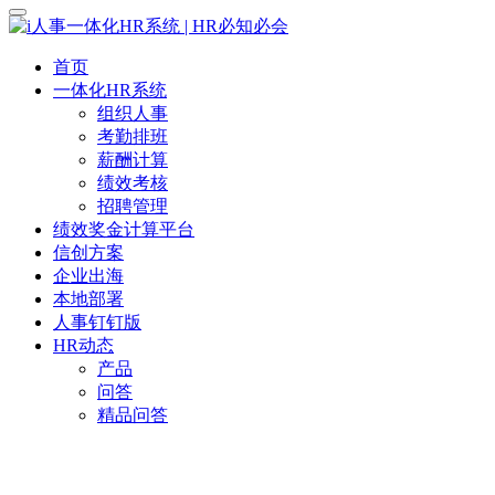
首页
一体化HR系统
组织人事
考勤排班
薪酬计算
绩效考核
招聘管理
绩效奖金计算平台
信创方案
企业出海
本地部署
人事钉钉版
HR动态
产品
问答
精品问答