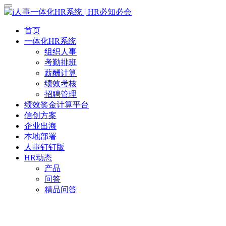
首页
一体化HR系统
组织人事
考勤排班
薪酬计算
绩效考核
招聘管理
绩效奖金计算平台
信创方案
企业出海
本地部署
人事钉钉版
HR动态
产品
问答
精品问答