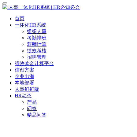
首页
一体化HR系统
组织人事
考勤排班
薪酬计算
绩效考核
招聘管理
绩效奖金计算平台
信创方案
企业出海
本地部署
人事钉钉版
HR动态
产品
问答
精品问答