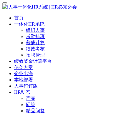
首页
一体化HR系统
组织人事
考勤排班
薪酬计算
绩效考核
招聘管理
绩效奖金计算平台
信创方案
企业出海
本地部署
人事钉钉版
HR动态
产品
问答
精品问答