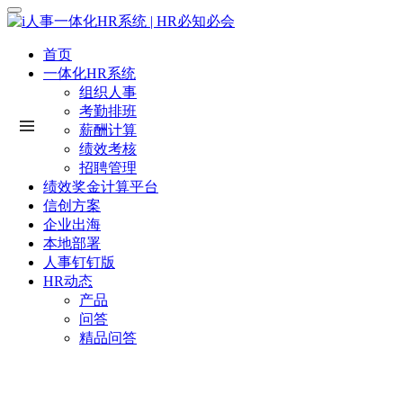
首页
一体化HR系统
组织人事
考勤排班
薪酬计算
绩效考核
招聘管理
绩效奖金计算平台
信创方案
企业出海
本地部署
人事钉钉版
HR动态
产品
问答
精品问答