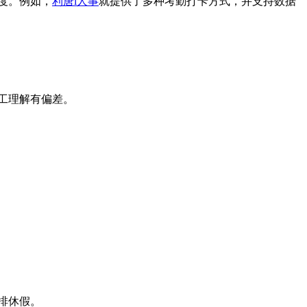
度。例如，
利唐i人事
就提供了多种考勤打卡方式，并支持数据
工理解有偏差。
排休假。