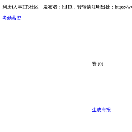
利唐i人事HR社区，发布者：hiHR，转转请注明出处：
https://
考勤薪资
赞
(0)
生成海报