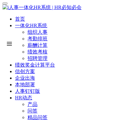
首页
一体化HR系统
组织人事
考勤排班
薪酬计算
绩效考核
招聘管理
绩效奖金计算平台
信创方案
企业出海
本地部署
人事钉钉版
HR动态
产品
问答
精品问答