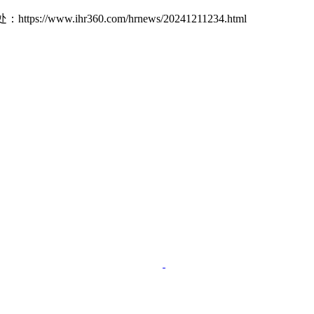
处：
https://www.ihr360.com/hrnews/20241211234.html