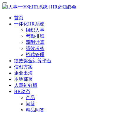
首页
一体化HR系统
组织人事
考勤排班
薪酬计算
绩效考核
招聘管理
绩效奖金计算平台
信创方案
企业出海
本地部署
人事钉钉版
HR动态
产品
问答
精品问答