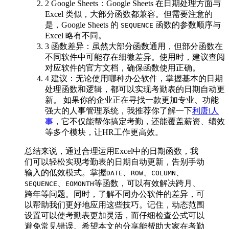
2 Google Sheets：Google Sheets 在日期处理方面与
Excel 类似，大部分函数都兼容。但需要注意的
是，Google Sheets 的
函数的参数顺序与
SEQUENCE
Excel 略有不同。
3 函数差异：虽然大部分函数通用，但部分函数在
不同软件中可能存在细微差异。使用时，建议查阅
对应软件的官方文档，确保函数使用正确。
4 建议：无论使用哪种办公软件，掌握基本的日期
处理函数和逻辑，都可以实现考勤表的日期自动更
新。 如果你的企业正在寻找一款更加专业、功能
强大的人事管理系统，我推荐你了解一下
利唐i人
事
，它不仅能帮你搞定考勤，还能覆盖薪资、绩效
等多个模块，让HR工作更高效。
总结来说，通过合理运用Excel中的日期函数，我
们可以轻松实现考勤表的日期自动更新，告别手动
输入的低效模式。掌握
、
、
、
DATE
ROW
COLUMN
、
等函数，可以有效解决跨月、
SEQUENCE
EOMONTH
跨年等问题。同时，了解不同办公软件的差异，可
以帮助我们更好地应用这些技巧。记住，动态范围
设置可以使考勤表更加灵活，而仔细检查公式可以
避免常见错误。希望本文的分享能帮助大家在考勤