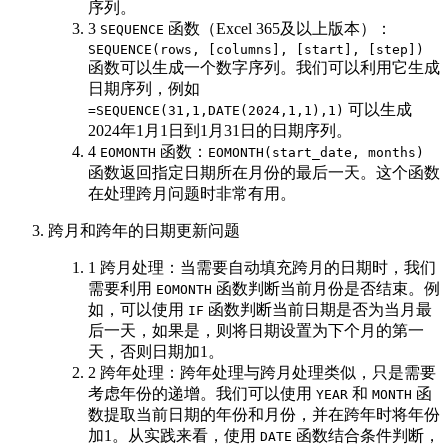
序列。
3
函数（Excel 365及以上版本）：
SEQUENCE
SEQUENCE(rows, [columns], [start], [step])
函数可以生成一个数字序列。我们可以利用它生成
日期序列，例如
可以生成
=SEQUENCE(31,1,DATE(2024,1,1),1)
2024年1月1日到1月31日的日期序列。
4
函数：
EOMONTH
EOMONTH(start_date, months)
函数返回指定日期所在月份的最后一天。这个函数
在处理跨月问题时非常有用。
跨月和跨年的日期更新问题
1 跨月处理：当需要自动填充跨月的日期时，我们
需要利用
函数判断当前月份是否结束。例
EOMONTH
如，可以使用
函数判断当前日期是否为当月最
IF
后一天，如果是，则将日期设置为下个月的第一
天，否则日期加1。
2 跨年处理：跨年处理与跨月处理类似，只是需要
考虑年份的递增。我们可以使用
和
函
YEAR
MONTH
数提取当前日期的年份和月份，并在跨年时将年份
加1。从实践来看，使用
函数结合条件判断，
DATE