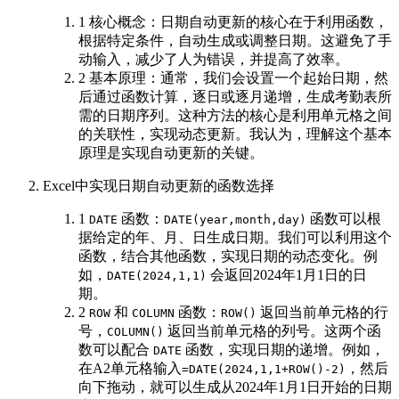
1 核心概念：日期自动更新的核心在于利用函数，
根据特定条件，自动生成或调整日期。这避免了手
动输入，减少了人为错误，并提高了效率。
2 基本原理：通常，我们会设置一个起始日期，然
后通过函数计算，逐日或逐月递增，生成考勤表所
需的日期序列。这种方法的核心是利用单元格之间
的关联性，实现动态更新。我认为，理解这个基本
原理是实现自动更新的关键。
Excel中实现日期自动更新的函数选择
1
函数：
函数可以根
DATE
DATE(year,month,day)
据给定的年、月、日生成日期。我们可以利用这个
函数，结合其他函数，实现日期的动态变化。例
如，
会返回2024年1月1日的日
DATE(2024,1,1)
期。
2
和
函数：
返回当前单元格的行
ROW
COLUMN
ROW()
号，
返回当前单元格的列号。这两个函
COLUMN()
数可以配合
函数，实现日期的递增。例如，
DATE
在A2单元格输入
，然后
=DATE(2024,1,1+ROW()-2)
向下拖动，就可以生成从2024年1月1日开始的日期