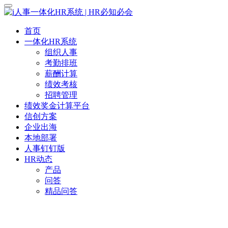
首页
一体化HR系统
组织人事
考勤排班
薪酬计算
绩效考核
招聘管理
绩效奖金计算平台
信创方案
企业出海
本地部署
人事钉钉版
HR动态
产品
问答
精品问答