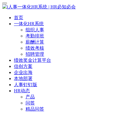
首页
一体化HR系统
组织人事
考勤排班
薪酬计算
绩效考核
招聘管理
绩效奖金计算平台
信创方案
企业出海
本地部署
人事钉钉版
HR动态
产品
问答
精品问答