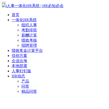
首页
一体化HR系统
组织人事
考勤排班
薪酬计算
绩效考核
招聘管理
绩效奖金计算平台
信创方案
企业出海
本地部署
人事钉钉版
HR动态
产品
问答
精品问答