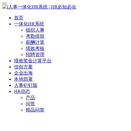
首页
一体化HR系统
组织人事
考勤排班
薪酬计算
绩效考核
招聘管理
绩效奖金计算平台
信创方案
企业出海
本地部署
人事钉钉版
HR动态
产品
问答
精品问答