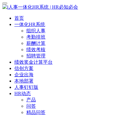
首页
一体化HR系统
组织人事
考勤排班
薪酬计算
绩效考核
招聘管理
绩效奖金计算平台
信创方案
企业出海
本地部署
人事钉钉版
HR动态
产品
问答
精品问答