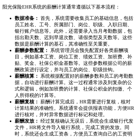
阳光保险EHR系统的薪酬计算通常遵循以下基本流程：
数据准备：
首先，系统需要收集员工的基础信息，包括
员工姓名、工号、所属部门、岗位、职级、入职日期、
银行账户信息等。此外，还需要录入当月考勤数据，包
括出勤天数、迟到早退次数、请假类型及天数等。这些
数据是薪酬计算的基石，其准确性至关重要。
薪酬参数配置：
系统管理员会预先配置好各类薪酬项
目，例如基本工资、岗位工资、绩效工资、加班费、补
贴、奖金、社保公积金基数等。这些参数根据公司的薪
酬政策进行设定，并与员工的岗位、职级挂钩。
薪酬核算：
系统根据配置好的薪酬参数和员工的考勤数
据，自动进行薪酬计算。这一过程通常涉及到复杂的公
式和逻辑，例如加班费的计算、社保公积金的扣缴、个
人所得税的计算等。
薪酬复核：
薪酬计算完成后，HR需要进行复核，核对
计算结果的准确性。系统通常会提供报表功能，方便HR
进行核对，并对异常数据进行标记和处理。
薪酬发放：
经过复核确认无误后，系统会生成银行代发
文件，HR将文件导入银行系统，完成工资的发放。同
时，系统还会生成工资条，方便员工查询自己的工资明