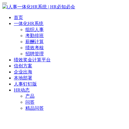
首页
一体化HR系统
组织人事
考勤排班
薪酬计算
绩效考核
招聘管理
绩效奖金计算平台
信创方案
企业出海
本地部署
人事钉钉版
HR动态
产品
问答
精品问答