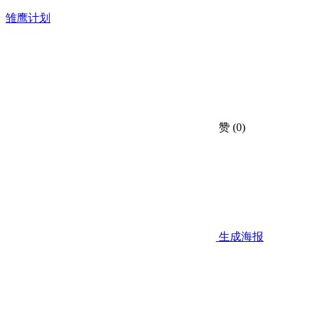
雏鹰计划
赞
(0)
生成海报