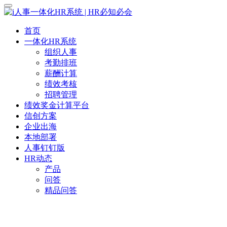
首页
一体化HR系统
组织人事
考勤排班
薪酬计算
绩效考核
招聘管理
绩效奖金计算平台
信创方案
企业出海
本地部署
人事钉钉版
HR动态
产品
问答
精品问答