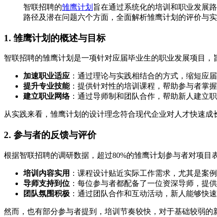
智联招聘的
雏鹰计划
旨在通过系统化的培训和职业发展路
路径及潜在问题六个方面，全面解析雏鹰计划的评价与实
1. 雏鹰计划的概述与目标
智联招聘的雏鹰计划是一项针对应届毕业生的职业发展项目，
加速职业适应
：通过理论与实践相结合的方式，缩短应届
提升专业技能
：提供针对性的培训课程，帮助参与者掌握
建立职业网络
：通过导师制和团队合作，帮助新人建立职
从实践来看，雏鹰计划的设计理念符合现代企业对人才快速成
2. 参与者的反馈与评价
根据智联招聘的调研数据，超过80%的雏鹰计划参与者对项目
培训内容实用
：课程设计贴近实际工作需求，尤其是案例
导师支持到位
：每位参与者都配备了一位资深导师，提供
团队氛围积极
：通过团队合作和互动活动，新人能够快速
然而，也有部分参与者提到，培训节奏较快，对于基础较弱的