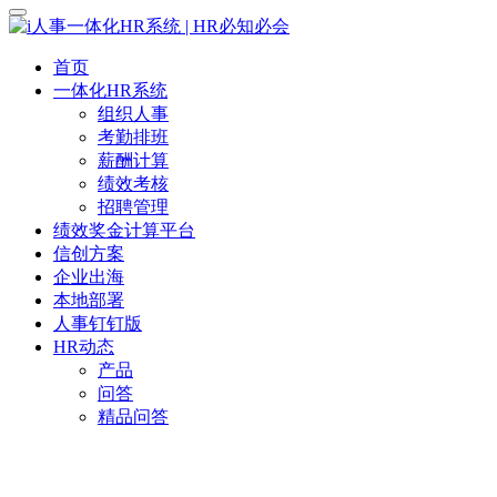
首页
一体化HR系统
组织人事
考勤排班
薪酬计算
绩效考核
招聘管理
绩效奖金计算平台
信创方案
企业出海
本地部署
人事钉钉版
HR动态
产品
问答
精品问答