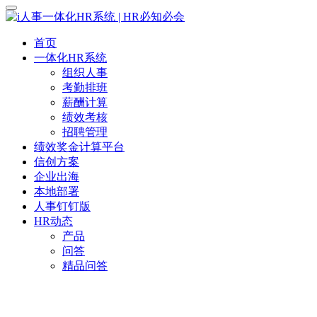
首页
一体化HR系统
组织人事
考勤排班
薪酬计算
绩效考核
招聘管理
绩效奖金计算平台
信创方案
企业出海
本地部署
人事钉钉版
HR动态
产品
问答
精品问答