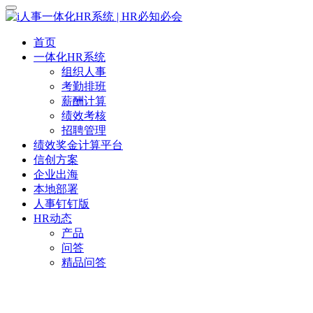
首页
一体化HR系统
组织人事
考勤排班
薪酬计算
绩效考核
招聘管理
绩效奖金计算平台
信创方案
企业出海
本地部署
人事钉钉版
HR动态
产品
问答
精品问答