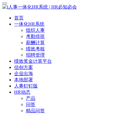
首页
一体化HR系统
组织人事
考勤排班
薪酬计算
绩效考核
招聘管理
绩效奖金计算平台
信创方案
企业出海
本地部署
人事钉钉版
HR动态
产品
问答
精品问答