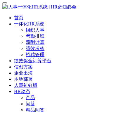
首页
一体化HR系统
组织人事
考勤排班
薪酬计算
绩效考核
招聘管理
绩效奖金计算平台
信创方案
企业出海
本地部署
人事钉钉版
HR动态
产品
问答
精品问答