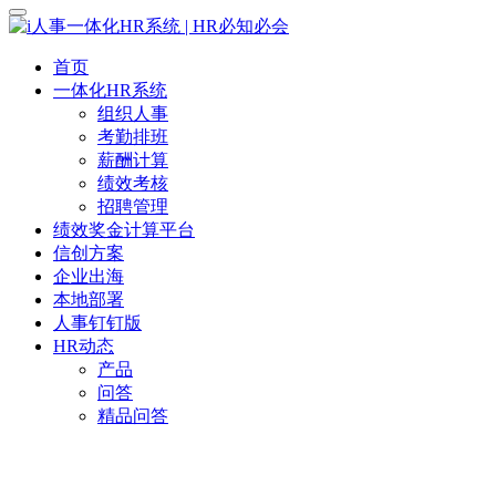
首页
一体化HR系统
组织人事
考勤排班
薪酬计算
绩效考核
招聘管理
绩效奖金计算平台
信创方案
企业出海
本地部署
人事钉钉版
HR动态
产品
问答
精品问答