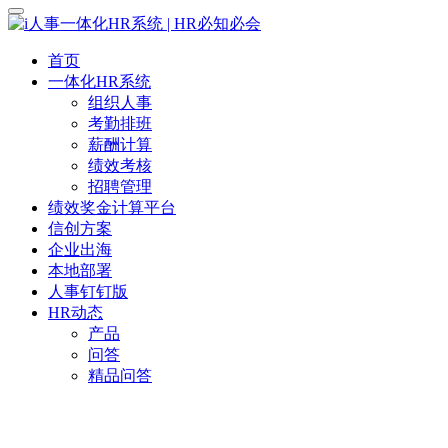
首页
一体化HR系统
组织人事
考勤排班
薪酬计算
绩效考核
招聘管理
绩效奖金计算平台
信创方案
企业出海
本地部署
人事钉钉版
HR动态
产品
问答
精品问答