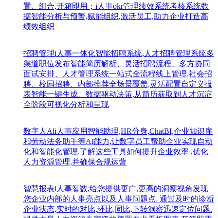
置、组合,开箱即用；i人事okr管理绩效系统考核系统数
据智能分析与预警,赋能组织,激活员工,助力企业打造高
绩效组织
招聘管理
i人事一体化智能招聘系统,人才招聘管理系统多
渠道职位发布智能简历解析、灵活招聘流程、多方协同
面试安排、人才管理系统一站式全流程线上管理,社会招
聘、校园招聘、内部推荐全场景覆盖,灵活配置自定义报
表智能一键生成、数据驱动决策,从简历获取到人才沉淀
全阶段可视化分析和呈现
数字人Al
i人事应用智能助理,HR分身,ChatBI,企业知识库
和劳动法务助手等AI能力,让数字员工帮助企业实现自动
化和智能化管理.了解这些工具如何提升企业效率 ,优化
人力资源管理,并确保合规运营
智慧报表
i人事智数,给您提供更广,更高的洞察视角发现
您企业内部的人事亮点以及人事问题点. 通过及时的诊断
企业状态,实时的对比,环比,同比,下转洞察迅速定位问题.