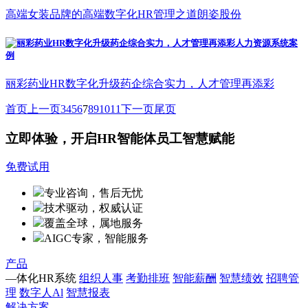
高端女装品牌的高端数字化HR管理之道朗姿股份
丽彩药业HR数字化升级药企综合实力，人才管理再添彩
首页
上一页
3
4
5
6
7
8
9
10
11
下一页
尾页
立即体验，开启HR智能体员工智慧赋能
免费试用
专业咨询，售后无忧
技术驱动，权威认证
覆盖全球，属地服务
AIGC专家，智能服务
产品
—体化HR系统
组织人事
考勤排班
智能薪酬
智慧绩效
招聘管
理
数字人Al
智慧报表
解决方案