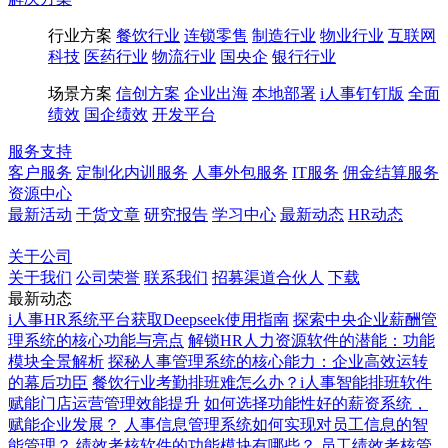
行业方案
餐饮行业
连锁零售
制造行业
物业行业
互联网
科技
医药行业
物流行业
国央企
银行行业
场景方案
信创方案
企业出海
本地部署
i人事钉钉版
全面
绩效
国企绩效
开发平台
服务支持
客户服务
定制化内训服务
人事外包服务
IT服务
佣金结算服务
资源中心
最新活动
干货文章
研究报告
学习中心
最新动态
HR动态
博客
百科
关于公司
关于我们
公司荣誉
联系我们
招募渠道合伙人
下载
最新动态
i人事HR系统平台获取Deepseek使用指南
探索中央企业薪酬管
理系统的核心功能与亮点
解锁HR人力资源软件的潜能：功能
模块全景解析
探秘人事管理系统的核心能力：企业高效运转
的幕后功臣
餐饮行业考勤排班难怎么办？i人事智能排班软件
赋能门店运营管理效能提升
如何选择功能性好的薪资系统，
赋能企业发展？
人事信息管理系统如何实现对员工信息的智
能管理？
绩效考核软件的功能模块有哪些？
员工绩效考核管