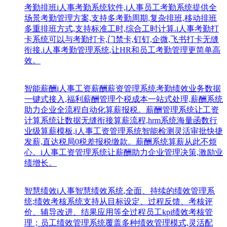
考勤排班
i人事考勤系统软件,i人事员工考勤系统提供全
场景考勤管理方案,支持多考勤周期,复杂排班,移动排班
多重排班方式,支持标准工时,综合工时计算.i人事考勤打
卡系统可以与考勤打卡,门禁卡,钉钉,企微,飞书打卡无缝
衔接.i人事考勤管理系统,让HR和员工考勤管理更简单高
效。
智能薪酬
i人事工资薪酬薪资管理系统考勤绩效业务数据
一键式接入,福利薪酬管理个税成本一站式处理,薪酬系统
助力企业全流程自动化算薪报税。薪酬管理系统让工资
计算系统让数据无缝衔接算薪流程,hrm系统海量函数行
业级算薪模板,i人事工资管理系统智能检测灵活审批快捷
发薪,直达税局0税差报税缴款。薪酬系统算薪从此不烦
心。i人事工资管理系统让薪酬助力企业管理决策,激励业
绩增长。
智慧绩效
i人事智慧绩效系统,全面、持续的绩效管理系
统;绩效考核系统支持从目标设定、过程反馈、考核评
价、辅导改进、结果应用等全过程员工kpi绩效考核管
理；员工绩效管理系统覆盖多种绩效管理模式,灵活配