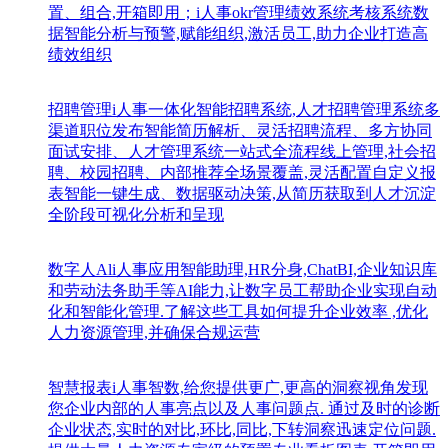
置、组合,开箱即用；i人事okr管理绩效系统考核系统数
据智能分析与预警,赋能组织,激活员工,助力企业打造高
绩效组织
招聘管理
i人事一体化智能招聘系统,人才招聘管理系统多
渠道职位发布智能简历解析、灵活招聘流程、多方协同
面试安排、人才管理系统一站式全流程线上管理,社会招
聘、校园招聘、内部推荐全场景覆盖,灵活配置自定义报
表智能一键生成、数据驱动决策,从简历获取到人才沉淀
全阶段可视化分析和呈现
数字人Al
i人事应用智能助理,HR分身,ChatBI,企业知识库
和劳动法务助手等AI能力,让数字员工帮助企业实现自动
化和智能化管理.了解这些工具如何提升企业效率 ,优化
人力资源管理,并确保合规运营
智慧报表
i人事智数,给您提供更广,更高的洞察视角发现
您企业内部的人事亮点以及人事问题点. 通过及时的诊断
企业状态,实时的对比,环比,同比,下转洞察迅速定位问题.