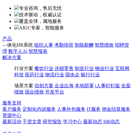
专业咨询，售后无忧
技术驱动，权威认证
覆盖全球，属地服务
AIGC专家，智能服务
产品
—体化HR系统
组织人事
考勤排班
智能薪酬
智慧绩效
招聘管
理
数字人Al
智慧报表
解决方案
行业方案
餐饮行业
连锁零售
制造行业
物业行业
互联网
科技
医药行业
物流行业
国央企
银行行业
场景方案
信创方案
企业出海
本地部署
i人事钉钉版
全面
绩效
国企绩效
开发平台
服务支持
客户服务
定制化内训服务
人事外包服务
IT服务
佣金结算服务
资源中心
最新活动
干货文章
研究报告
学习中心
最新动态
HR动态
博客
百科