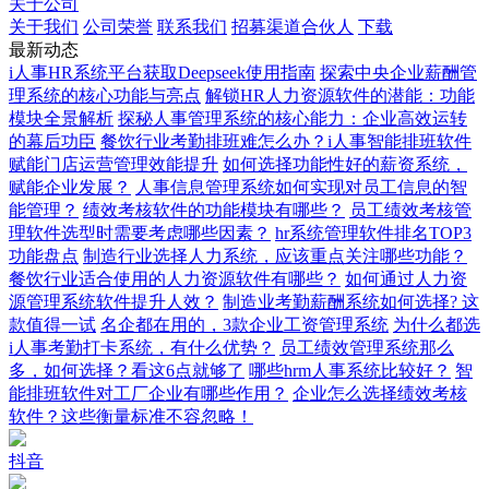
关于公司
关于我们
公司荣誉
联系我们
招募渠道合伙人
下载
最新动态
i人事HR系统平台获取Deepseek使用指南
探索中央企业薪酬管
理系统的核心功能与亮点
解锁HR人力资源软件的潜能：功能
模块全景解析
探秘人事管理系统的核心能力：企业高效运转
的幕后功臣
餐饮行业考勤排班难怎么办？i人事智能排班软件
赋能门店运营管理效能提升
如何选择功能性好的薪资系统，
赋能企业发展？
人事信息管理系统如何实现对员工信息的智
能管理？
绩效考核软件的功能模块有哪些？
员工绩效考核管
理软件选型时需要考虑哪些因素？
hr系统管理软件排名TOP3
功能盘点
制造行业选择人力系统，应该重点关注哪些功能？
餐饮行业适合使用的人力资源软件有哪些？
如何通过人力资
源管理系统软件提升人效？
制造业考勤薪酬系统如何选择? 这
款值得一试
名企都在用的，3款企业工资管理系统
为什么都选
i人事考勤打卡系统，有什么优势？
员工绩效管理系统那么
多，如何选择？看这6点就够了
哪些hrm人事系统比较好？
智
能排班软件对工厂企业有哪些作用？
企业怎么选择绩效考核
软件？这些衡量标准不容忽略！
抖音