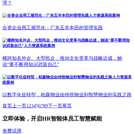
理？
合资企业用工规范化：广东五羊本田的管理实践
横跨知名外企、大型民企，推动文化变革与战略达成，她
说“要不断用知识武装自己”
以数字化促转型，柏森物业由传统物业到智慧物业的实践之路
首页
上一页
1
2
3
4
5
6
7
8
9
下一页
尾页
立即体验，开启HR智能体员工智慧赋能
免费试用