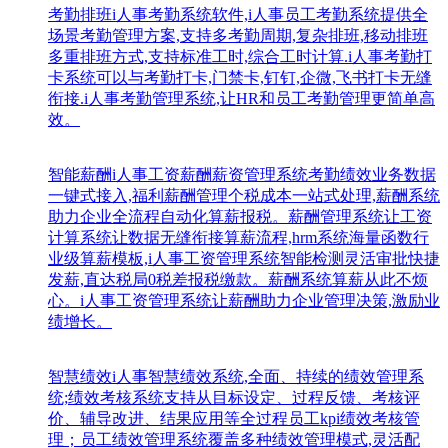
考勤排班
i人事考勤系统软件,i人事员工考勤系统提供全
场景考勤管理方案,支持多考勤周期,复杂排班,移动排班
多重排班方式,支持标准工时,综合工时计算.i人事考勤打
卡系统可以与考勤打卡,门禁卡,钉钉,企微,飞书打卡无缝
衔接.i人事考勤管理系统,让HR和员工考勤管理更简单高
效。
智能薪酬
i人事工资薪酬薪资管理系统考勤绩效业务数据
一键式接入,福利薪酬管理个税成本一站式处理,薪酬系统
助力企业全流程自动化算薪报税。薪酬管理系统让工资
计算系统让数据无缝衔接算薪流程,hrm系统海量函数行
业级算薪模板,i人事工资管理系统智能检测灵活审批快捷
发薪,直达税局0税差报税缴款。薪酬系统算薪从此不烦
心。i人事工资管理系统让薪酬助力企业管理决策,激励业
绩增长。
智慧绩效
i人事智慧绩效系统,全面、持续的绩效管理系
统;绩效考核系统支持从目标设定、过程反馈、考核评
价、辅导改进、结果应用等全过程员工kpi绩效考核管
理；员工绩效管理系统覆盖多种绩效管理模式,灵活配